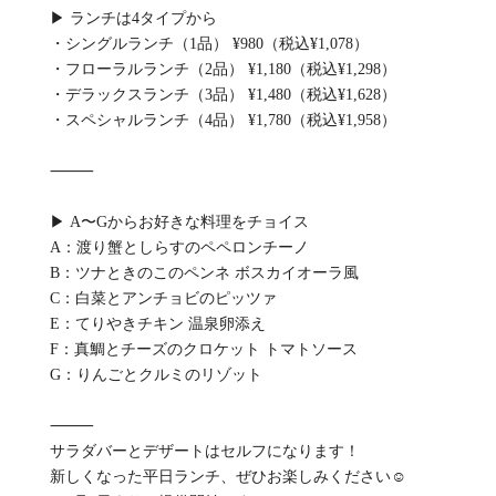
▶ ランチは4タイプから
・シングルランチ（1品） ¥980（税込¥1,078）
・フローラルランチ（2品） ¥1,180（税込¥1,298）
・デラックスランチ（3品） ¥1,480（税込¥1,628）
・スペシャルランチ（4品） ¥1,780（税込¥1,958）
⸻
▶ A〜Gからお好きな料理をチョイス
A：渡り蟹としらすのペペロンチーノ
B：ツナときのこのペンネ ボスカイオーラ風
C：白菜とアンチョビのピッツァ
E：てりやきチキン 温泉卵添え
F：真鯛とチーズのクロケット トマトソース
G：りんごとクルミのリゾット
⸻
サラダバーとデザートはセルフになります！
新しくなった平日ランチ、ぜひお楽しみください☺️