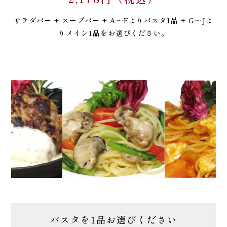
サラダバー + スープバー + A～Fよりパスタ1品 + G～Jよ
りメイン1品をお選びください。
パスタを1品お選びください